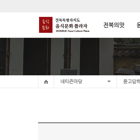
전북의맛
네티즌마당
묻고답