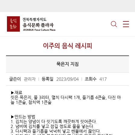
이주의 음식 레시피
묵은지 지짐
글쓴이
관리자
등록일
2023/09/04
조회수
417
▶재료
씻은 묵은지, 물 3리터, 멸치 다시팩 1개, 들기름 4큰술, 다진 마
늘 1큰술, 참치액 1큰술
▶만드는 방법
1. 김치는 양념이 다 씻기도록 깨끗하게 씻어준다.
2. 냄비에 김치를 넣고 잠길 정도로 물을 넣는다.
3. 다시팩과 들기름을 넉넉히 넣고 쎈불에서 끓인다.