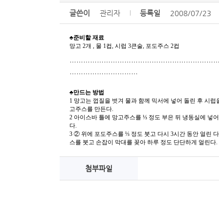
글쓴이
관리자
등록일
2008/07/23
♣준비할 재료
망고 2개 , 물 1컵, 시럽 3큰술, 포도주스 2컵
………………………………………………………
…………………………
♣만드는 방법
1 망고는 껍질을 벗겨 물과 함께 믹서에 넣어 돌린 후 시럽을
고주스를 만든다.
2 아이스바 틀에 망고주스를 ⅓ 정도 부은 뒤 냉동실에 넣어
다.
3 ② 위에 포도주스를 ⅓ 정도 붓고 다시 3시간 동안 얼린 
스를 붓고 손잡이 막대를 꽂아 하루 정도 단단하게 얼린다.
첨부파일