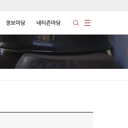
정보마당
네티즌마당