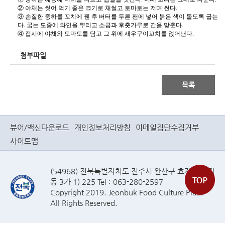
② 야채는 씻어 먹기 좋은 크기로 채썰고 토마토는 저며 썬다.
③ 손질한 중하를 꼬치에 꿴 후 버터를 두른 팬에 넣어 붉은 색이 돌도록 굽는
다. 굽는 도중에 와인을 뿌리고 소금과 후춧가루로 간을 맞춘다.
④ 접시에 야채와 토마토를 담고 그 위에 새우구이꼬치를 얹어낸다.
첨부파일
목록
뷰어/백신다운로드
개인정보처리방침
이메일집단수집거부
사이트맵
(54968) 전북특별자치도 전주시 완산구 효자로(효자
동 3가 1) 225 Tel : 063-280-2597
Copyright 2019. Jeonbuk Food Culture Plaza
All Rights Reserved.