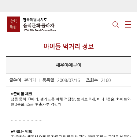
아이들 먹거리 정보
새우야채구이
글쓴이
관리자
등록일
2008/07/16
조회수
2160
♣준비할 재료
냉동 중하 13마리, 샐러드용 야채 적당량, 토마토 ⅓개, 버터 1큰술, 화이트와
인 2큰술, 소금·후춧가루 약간씩
………………………………………………………………………………
……………………
♣만드는 방법
① 중하는 해동해 머리를 자르고 껍질을 벗긴다. 이때 꼬리는 그대로 놔둔다.