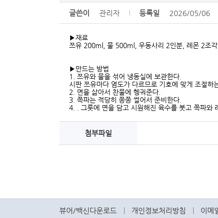
글쓴이
관리자
등록일
2026/05/06
▶재료
쯔유 200ml, 물 500ml, 우동사리 2인분, 레몬 2조
▶만드는 방법
1. 쯔유와 물을 섞어 냉동실에 보관한다.
시판 쯔유마다 염도가 다르므로 기호에 맞게 조절하는
2. 면을 삶아서 찬물에 헹궈준다.
3. 쪽파는 적당히 쫑쫑 썰어서 준비한다.
4. . 그릇에 면을 담고 시원해진 육수를 붓고 쪽파와
첨부파일
뷰어/백신다운로드
개인정보처리방침
이메