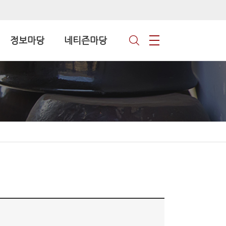
정보마당
네티즌마당