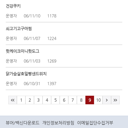
건강쿠키
운영자
06/11/10
1178
쇠고기고구마찜
운영자
06/11/07
1224
핫케이크미니핫도그
운영자
06/11/03
1269
닭가슴살호밀빵샌드위치
운영자
06/10/31
1397
1
2
3
4
5
6
7
8
9
10
뷰어/백신다운로드
개인정보처리방침
이메일집단수집거부